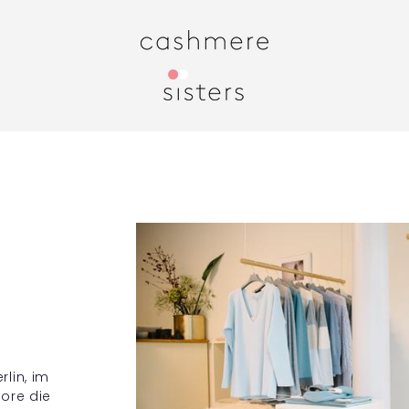
lin, im
tore die