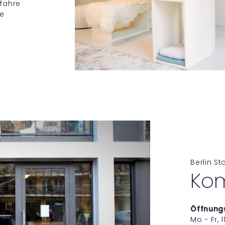
rfahre
ge
Berlin St
Ko
Öffnungs
Mo - Fr, 1